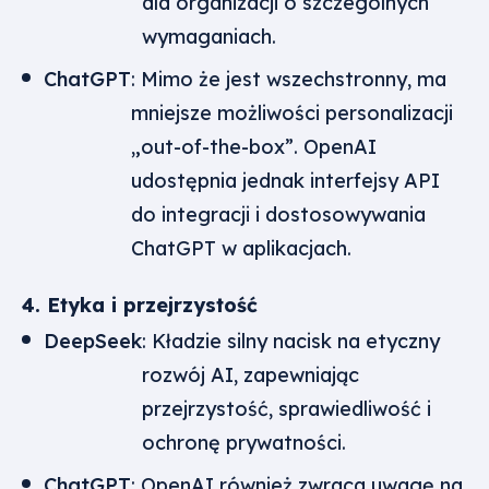
dla organizacji o szczególnych
wymaganiach.
ChatGPT
: Mimo że jest wszechstronny, ma
mniejsze możliwości personalizacji
„out-of-the-box”. OpenAI
udostępnia jednak interfejsy API
do integracji i dostosowywania
ChatGPT w aplikacjach.
4. Etyka i przejrzystość
DeepSeek
: Kładzie silny nacisk na etyczny
rozwój AI, zapewniając
przejrzystość, sprawiedliwość i
ochronę prywatności.
ChatGPT
: OpenAI również zwraca uwagę na